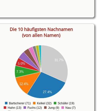
Die 10 häufigsten Nachnamen
(von allen Namen)
31.7%
5.0%
7.3%
12.4%
27.4%
Bartscherer (71)
Kelkel (32)
Schäfer (19)
0
Hahn (13)
Fuchs (12)
Jung (9)
Nau (7)