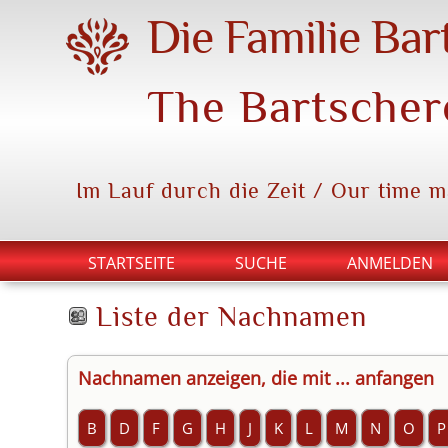
Die Familie Bar
The Bartscher
Im Lauf durch die Zeit / Our time 
STARTSEITE
SUCHE
ANMELDEN
Liste der Nachnamen
Nachnamen anzeigen, die mit ... anfangen
B
D
F
G
H
J
K
L
M
N
O
P