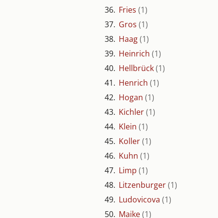
36.
Fries
(1)
37.
Gros
(1)
38.
Haag
(1)
39.
Heinrich
(1)
40.
Hellbrück
(1)
70
41.
Henrich
(1)
60
42.
Hogan
(1)
50
43.
Kichler
(1)
44.
Klein
(1)
40
45.
Koller
(1)
30
46.
Kuhn
(1)
20
47.
Limp
(1)
10
48.
Litzenburger
(1)
0
49.
Ludovicova
(1)
50.
Maike
(1)