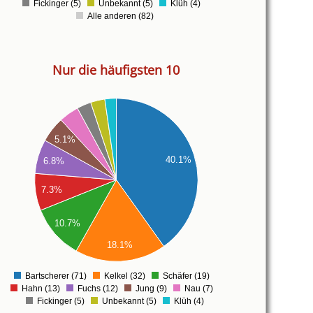
Fickinger (5)
Unbekannt (5)
Klüh (4)
Alle anderen (82)
Nur die häufigsten 10
5.1%
40.1%
6.8%
7.3%
10.7%
18.1%
Bartscherer (71)
Kelkel (32)
Schäfer (19)
0
Hahn (13)
Fuchs (12)
Jung (9)
Nau (7)
Fickinger (5)
Unbekannt (5)
Klüh (4)