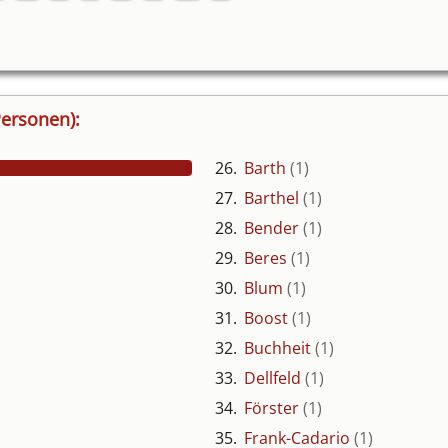
ersonen):
26.
Barth
(1)
27.
Barthel
(1)
80
28.
Bender
(1)
70
60
29.
Beres
(1)
50
30.
Blum
(1)
40
31.
Boost
(1)
30
32.
Buchheit
(1)
20
33.
Dellfeld
(1)
10
34.
Förster
(1)
0
35.
Frank-Cadario
(1)