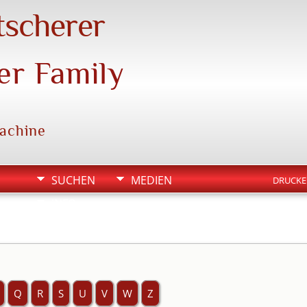
tscherer
er Family
machine
SUCHEN
MEDIEN
DRUCK
INFO
Q
R
S
U
V
W
Z