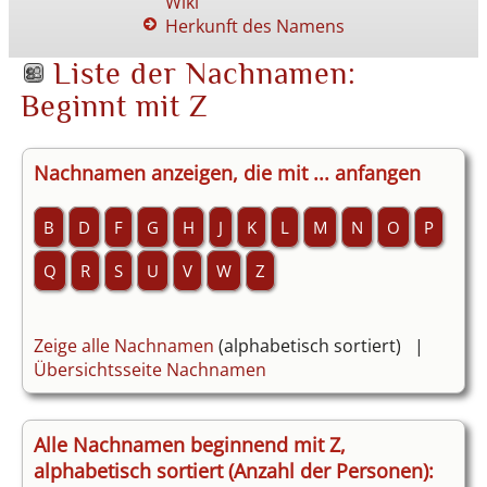
Wiki
Herkunft des Namens
Liste der Nachnamen:
Beginnt mit Z
Nachnamen anzeigen, die mit ... anfangen
B
D
F
G
H
J
K
L
M
N
O
P
Q
R
S
U
V
W
Z
Zeige alle Nachnamen
(alphabetisch sortiert) |
Übersichtsseite Nachnamen
Alle Nachnamen beginnend mit Z,
alphabetisch sortiert (Anzahl der Personen):