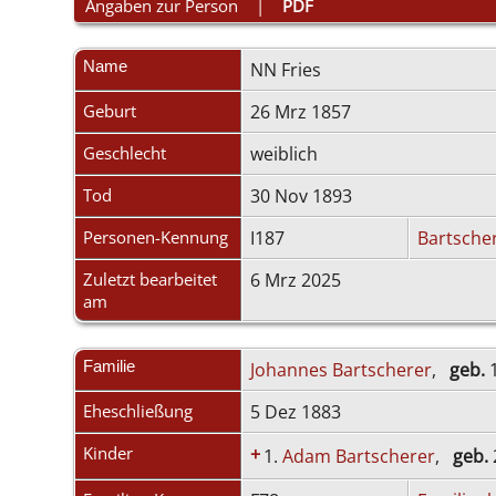
Angaben zur Person
|
PDF
Name
NN
Fries
Geburt
26 Mrz 1857
Geschlecht
weiblich
Tod
30 Nov 1893
Personen-Kennung
I187
Bartsche
Zuletzt bearbeitet
6 Mrz 2025
am
Familie
Johannes Bartscherer
,
geb.
1
Eheschließung
5 Dez 1883
Kinder
+
1.
Adam Bartscherer
,
geb.