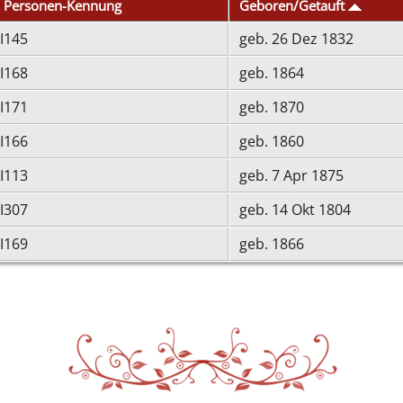
Personen-Kennung
Geboren/Getauft
I145
geb. 26 Dez 1832
I168
geb. 1864
I171
geb. 1870
I166
geb. 1860
I113
geb. 7 Apr 1875
I307
geb. 14 Okt 1804
I169
geb. 1866